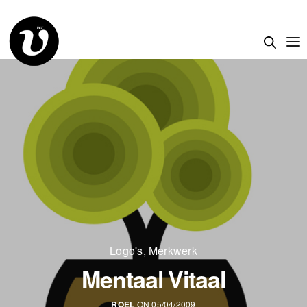
Logo's
,
Merkwerk
Mentaal Vitaal
ROEL
ON 05/04/2009