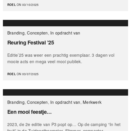
ROEL
ON 03/10/2025
Branding
,
Concepten
,
In opdracht van
Reuring Festival ’25
Editie’25 was weer een prachtig exemplaar. 3 dagen vol
mooie acts en mega veel mooi publiek.
ROEL
ON 03/07/2025
Branding
,
Concepten
,
In opdracht van
,
Merkwerk
Een mooi feestje…
2023, de 2e editie van P3 popt op… Op de camping “In het
fruit” in de Zuidoostbeemster. Slimmer, compacter,