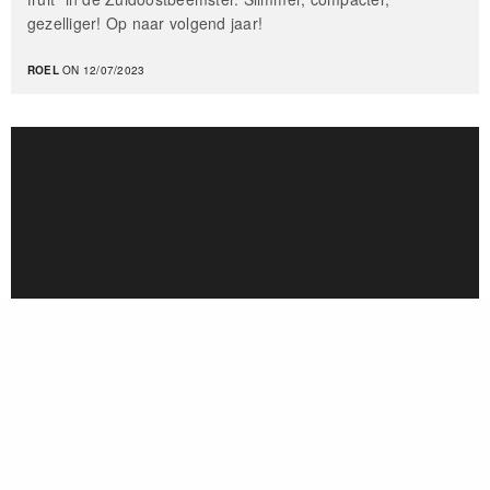
gezelliger! Op naar volgend jaar!
ROEL
ON 12/07/2023
Concepten
,
Merkwerk
,
Schetsen
Artist Impressions
En het begint met een schets om gelijk een smakelijke
indruk te krijgen.
cookie
ROEL
ON 10/01/2023
policy
Branding
,
Concepten
,
In opdracht van
,
Logo's
,
Van alles
wat...
Waterrijk, Samen Veilig Droog