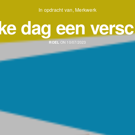
In opdracht van
,
Merkwerk
ke dag een versc
ROEL
ON 10/07/2023